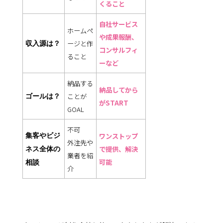
くること
自社サービス
ホームペ
や成果報酬、
ージと作
収入源は？
コンサルフィ
ること
ーなど
納品する
納品してから
ことが
ゴールは？
がSTART
GOAL
不可
集客やビジ
ワンストップ
外注先や
で提供、解決
ネス全体の
業者を紹
可能
相談
介